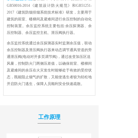
GB50016-2014《建筑设计防火规范》和GB51251-
2017《建筑防烟排烟系统技术标准》研发，主要用于
建筑的前室、楼梯间及避难间进行余压控制的自动化
控制装置。余压监控系统主要包括:余压探测器、余
压控制器、余压监控主机、泄压阀执行器。
余压监控系统通过余压探测器实时监测余压值，联动
余压控制器及泄压阀执行器来动态调节通风管道的旁
通泄压阀(电动对开多页调节阀)，通过改变加压区送
风量，控制防火门两侧压差值，以确保前室、楼梯间
及避难间的余压在火灾发生时能够处于有效的受控状
态，既能阻止烟气的扩散，又能使逃生者较为轻松地
开启防火门逃生，保障人员顺利安全快速疏散。
工作原理