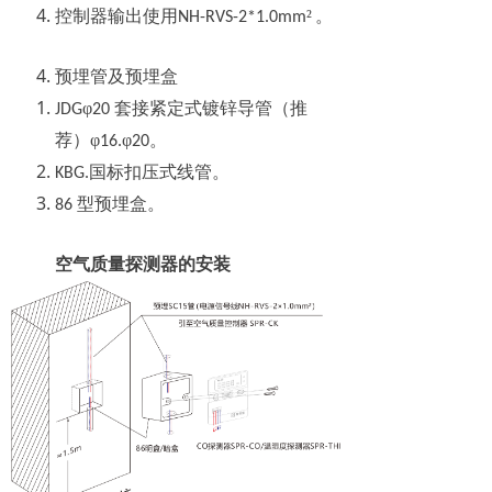
控制器输出使用
²
。
NH-RVS-2*1.0mm
预埋管及预埋盒
φ
套接紧定式镀锌导管（推
JDG
20
荐）φ
φ
。
16.
20
国标扣压式线管。
KBG.
型预埋盒。
86
空气质量探测器的安装