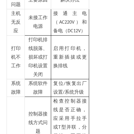
问题
主机
接通主电
未接工作
无反
（
）和
AC220V
电源
应
备电（
）
DC12V
打印机排
打印
线脱落、
启用打印机，
机不
损坏或打
重新插拔或更
工作
印机设置
换排线
关闭
系统
系统软件
复位
恢复出厂
/
故障
故障
设置
系统升级
/
检查控制器接
线是否正确，
控制器接
应采用手拉手
线方式问
或
型并联，分
T
题